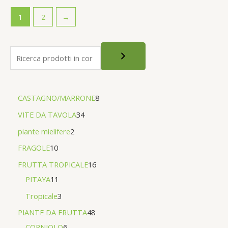
1
2
→
CASTAGNO/MARRONE
8
VITE DA TAVOLA
34
piante mielifere
2
FRAGOLE
10
FRUTTA TROPICALE
16
PITAYA
11
Tropicale
3
PIANTE DA FRUTTA
48
CORNIOLO
6