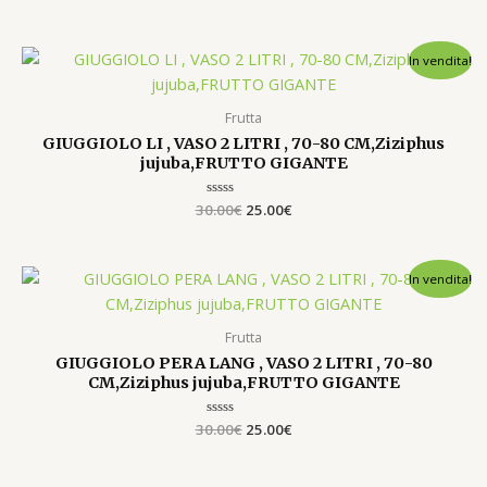
0
su
5
Il
Il
In vendita!
prezzo
prezzo
originale
attuale
era:
è:
Frutta
30.00€.
25.00€.
GIUGGIOLO LI , VASO 2 LITRI , 70-80 CM,Ziziphus
jujuba,FRUTTO GIGANTE
30.00
Valutato
€
25.00
€
0
su
5
Il
Il
In vendita!
prezzo
prezzo
originale
attuale
era:
è:
Frutta
30.00€.
25.00€.
GIUGGIOLO PERA LANG , VASO 2 LITRI , 70-80
CM,Ziziphus jujuba,FRUTTO GIGANTE
30.00
Valutato
€
25.00
€
0
su
5