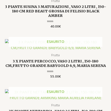
€
Frutta
.
3 PIANTE SUSINA 3 MATURAZIONI , VASO 2 LITRI , 150-
180 CM RED BEAUT GROSSA DI FELISIO BLACK
R
AMBER
T
Valutato
40.00
€
0
su
5
ESAURITO
Frutta
3 X PIANTE PERCOCCO, VASO 2 LITRI , 150-180
CM,FRUTTO GRANDE BABYGOLD 6,9, MARIA SERENA
Valutato
55.00
€
0
su
5
ESAURITO
Frutta