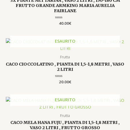
3X PIANTE NETTARINA , VASO 2 LITRI , 150-180 CM
FRUTTO GRANDE ARMKING MARIA AURELIA
FAIRLANE
Valutato
40.00
€
0
su
5
ESAURITO
Frutta
CACO CIOCCOLATINO , PIANTA DI 1,5-1,8 METRI , VASO
2 LITRI
Valutato
20.00
€
0
su
5
ESAURITO
Frutta
CACO MELA HANA FUJU , PIANTA DI 1,5-1,8 METRI ,
VASO 2 LITRI , FRUTTO GROSSO