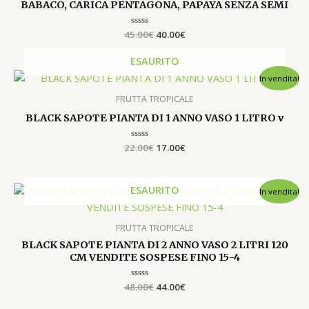
€
BABACO, CARICA PENTAGONA, PAPAYA SENZA SEMI
45.00€.
40.00€.
.
45.00
Valutato
€
40.00
€
R
0
su
5
ESAURITO
T
Il
Il
In vendita!
prezzo
prezzo
originale
attuale
FRUTTA TROPICALE
era:
è:
BLACK SAPOTE PIANTA DI 1 ANNO VASO 1 LITRO v
22.00€.
17.00€.
22.00
Valutato
€
17.00
€
0
su
5
Il
Il
ESAURITO
In vendita!
prezzo
prezzo
originale
attuale
era:
è:
FRUTTA TROPICALE
48.00€.
44.00€.
BLACK SAPOTE PIANTA DI 2 ANNO VASO 2 LITRI 120
CM VENDITE SOSPESE FINO 15-4
48.00
Valutato
€
44.00
€
0
su