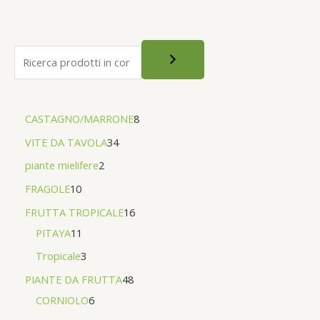
5
CASTAGNO/MARRONE
8
VITE DA TAVOLA
34
piante mielifere
2
FRAGOLE
10
FRUTTA TROPICALE
16
PITAYA
11
Tropicale
3
PIANTE DA FRUTTA
48
CORNIOLO
6