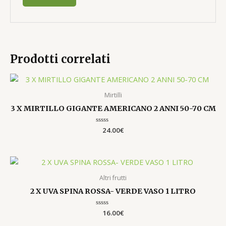
Prodotti correlati
Mirtilli
3 X MIRTILLO GIGANTE AMERICANO 2 ANNI 50-70 CM
Valutato
24.00
€
0
su
5
Altri frutti
2 X UVA SPINA ROSSA- VERDE VASO 1 LITRO
Valutato
16.00
€
0
su