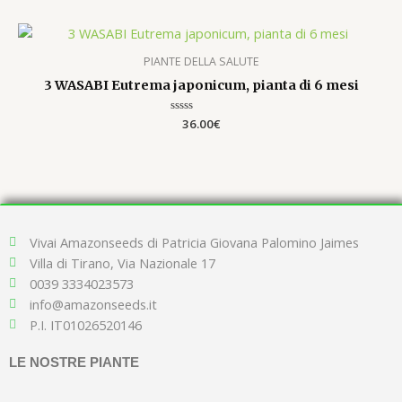
5
PIANTE DELLA SALUTE
3 WASABI Eutrema japonicum, pianta di 6 mesi
Valutato
36.00
€
0
su
5
Vivai Amazonseeds di Patricia Giovana Palomino Jaimes
Villa di Tirano, Via Nazionale 17
0039 3334023573
info@amazonseeds.it
P.I. IT01026520146
LE NOSTRE PIANTE