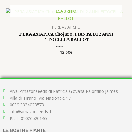
5
ESAURITO
PERE ASIATICHE
PERA ASIATICA Chojuro, PIANTA DI 2 ANNI
FITOCELLA BALLOT
Valutato
12.00
€
0
su
5
Vivai Amazonseeds di Patricia Giovana Palomino Jaimes
Villa di Tirano, Via Nazionale 17
0039 3334023573
info@amazonseeds.it
P.I. IT01026520146
LE NOSTRE PIANTE