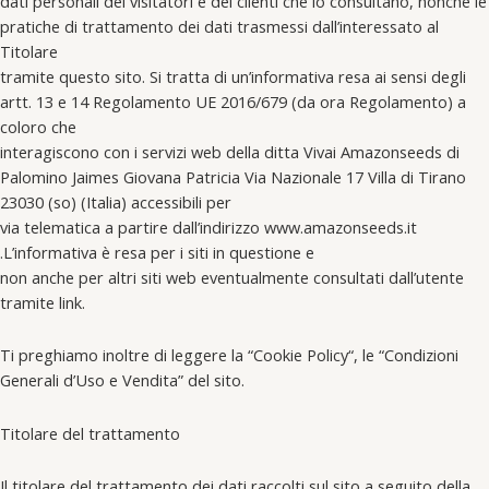
dati personali dei visitatori e dei clienti che lo consultano, nonché le
pratiche di trattamento dei dati trasmessi dall’interessato al
Titolare
tramite questo sito. Si tratta di un’informativa resa ai sensi degli
artt. 13 e 14 Regolamento UE 2016/679 (da ora Regolamento) a
coloro che
interagiscono con i servizi web della ditta Vivai Amazonseeds di
Palomino Jaimes Giovana Patricia Via Nazionale 17 Villa di Tirano
23030 (so) (Italia) accessibili per
via telematica a partire dall’indirizzo www.amazonseeds.it
.L’informativa è resa per i siti in questione e
non anche per altri siti web eventualmente consultati dall’utente
tramite link.
Ti preghiamo inoltre di leggere la “Cookie Policy“, le “Condizioni
Generali d’Uso e Vendita” del sito.
Titolare del trattamento
Il titolare del trattamento dei dati raccolti sul sito a seguito della