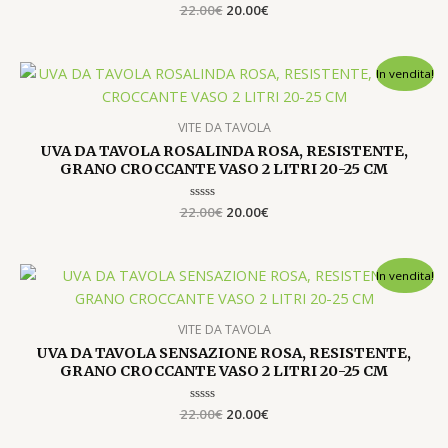
22.00
Valutato
€
20.00
€
0
su
5
Il
Il
In vendita!
prezzo
prezzo
originale
attuale
era:
è:
VITE DA TAVOLA
22.00€.
20.00€.
UVA DA TAVOLA ROSALINDA ROSA, RESISTENTE,
GRANO CROCCANTE VASO 2 LITRI 20-25 CM
22.00
Valutato
€
20.00
€
0
su
5
Il
Il
In vendita!
prezzo
prezzo
originale
attuale
era:
è:
VITE DA TAVOLA
22.00€.
20.00€.
UVA DA TAVOLA SENSAZIONE ROSA, RESISTENTE,
GRANO CROCCANTE VASO 2 LITRI 20-25 CM
22.00
Valutato
€
20.00
€
0
su
5