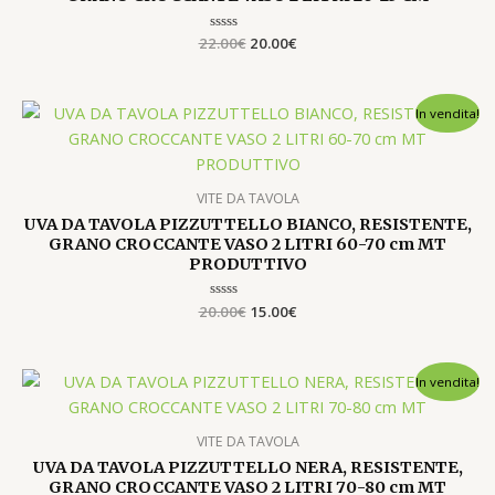
€
.
22.00
Valutato
€
20.00
€
0
R
su
5
T
Il
Il
In vendita!
prezzo
prezzo
originale
attuale
era:
è:
20.00€.
15.00€.
VITE DA TAVOLA
UVA DA TAVOLA PIZZUTTELLO BIANCO, RESISTENTE,
GRANO CROCCANTE VASO 2 LITRI 60-70 cm MT
PRODUTTIVO
20.00
Valutato
€
15.00
€
0
su
5
Il
Il
In vendita!
prezzo
prezzo
originale
attuale
era:
è:
VITE DA TAVOLA
20.00€.
15.00€.
UVA DA TAVOLA PIZZUTTELLO NERA, RESISTENTE,
GRANO CROCCANTE VASO 2 LITRI 70-80 cm MT