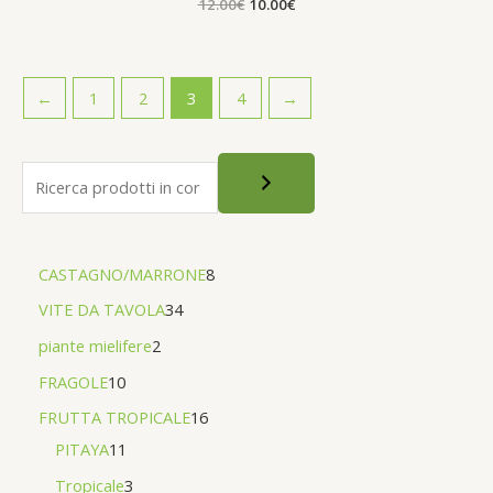
12.00
Valutato
€
10.00
€
0
su
5
←
1
2
3
4
→
CASTAGNO/MARRONE
8
VITE DA TAVOLA
34
piante mielifere
2
FRAGOLE
10
FRUTTA TROPICALE
16
PITAYA
11
Tropicale
3