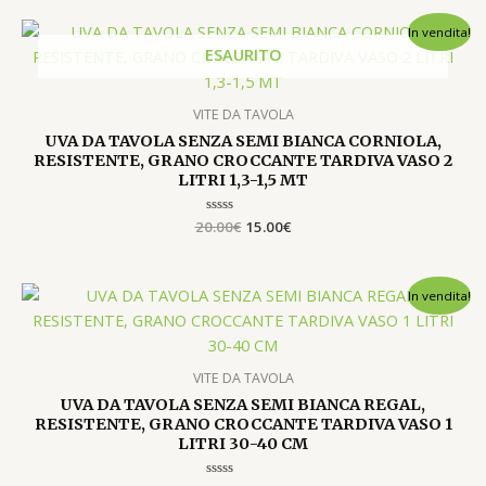
Il
Il
In vendita!
prezzo
prezzo
ESAURITO
originale
attuale
era:
è:
20.00€.
15.00€.
VITE DA TAVOLA
UVA DA TAVOLA SENZA SEMI BIANCA CORNIOLA,
RESISTENTE, GRANO CROCCANTE TARDIVA VASO 2
LITRI 1,3-1,5 MT
20.00
Valutato
€
15.00
€
0
su
5
Il
Il
In vendita!
prezzo
prezzo
originale
attuale
era:
è:
12.00€.
10.00€.
VITE DA TAVOLA
UVA DA TAVOLA SENZA SEMI BIANCA REGAL,
RESISTENTE, GRANO CROCCANTE TARDIVA VASO 1
LITRI 30-40 CM