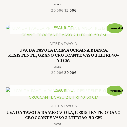
20.00
Valutato
€
15.00
€
0
su
5
Il
Il
ESAURITO
In vendita!
prezzo
prezzo
originale
attuale
era:
è:
VITE DA TAVOLA
22.00€.
20.00€.
UVA DA TAVOLA PRIMA UCRAINA BIANCA,
RESISTENTE, GRANO CROCCANTE VASO 2 LITRI 40-
50 CM
22.00
Valutato
€
20.00
€
0
su
5
Il
Il
ESAURITO
In vendita!
prezzo
prezzo
originale
attuale
era:
è:
VITE DA TAVOLA
22.00€.
20.00€.
UVA DA TAVOLA RAMBO VIOLA, RESISTENTE, GRANO
CROCCANTE VASO 2 LITRI 40-50 CM