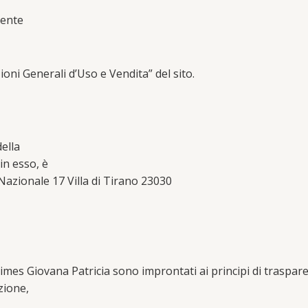
tente
ioni Generali d’Uso e Vendita” del sito.
della
in esso, è
azionale 17 Villa di Tirano 23030
es Giovana Patricia sono improntati ai principi di trasparenza
azione,