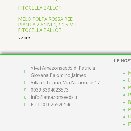
MELO POLPA ROSSA RED
PIANTA 2 ANNI 1,2-1,5 MT
FITOCELLA BALLOT
22.00
€
LE NOS
Vivai Amazonseeds di Patricia
M
Giovana Palomino Jaimes
L
Villa di Tirano, Via Nazionale 17
P
0039 3334023573
P
info@amazonseeds.it
B
P.I. IT01026520146
P
U
F