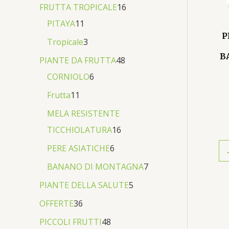
0
FRUTTA TROPICALE
16
€
PITAYA
11
.
P
Tropicale
3
B
PIANTE DA FRUTTA
48
CORNIOLO
6
Frutta
11
MELA RESISTENTE
TICCHIOLATURA
16
PERE ASIATICHE
6
BANANO DI MONTAGNA
7
PIANTE DELLA SALUTE
5
OFFERTE
36
PICCOLI FRUTTI
48