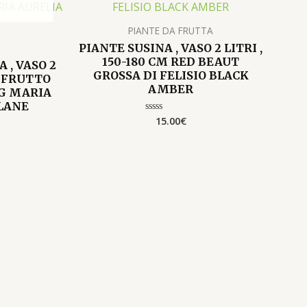
PIANTE DA FRUTTA
PIANTE SUSINA , VASO 2 LITRI ,
150-180 CM RED BEAUT
 , VASO 2
GROSSA DI FELISIO BLACK
M FRUTTO
AMBER
T
G MARIA
LANE
15.00
€
Valutato
0
su
5