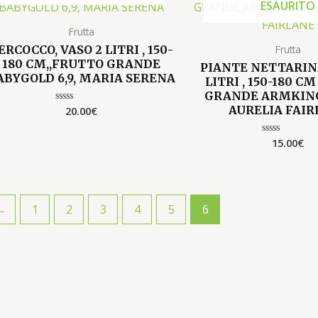
ESAURITO
Frutta
ERCOCCO, VASO 2 LITRI , 150-
Frutta
180 CM,,FRUTTO GRANDE
PIANTE NETTARINA
ABYGOLD 6,9, MARIA SERENA
LITRI , 150-180 C
GRANDE ARMKIN
AURELIA FAIR
20.00
€
Valutato
0
su
5
15.00
€
Valutato
0
su
5
←
1
2
3
4
5
6