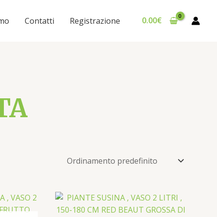
Sconto
0.00
€
amo
Contatti
Registrazione
TA
T
T
I