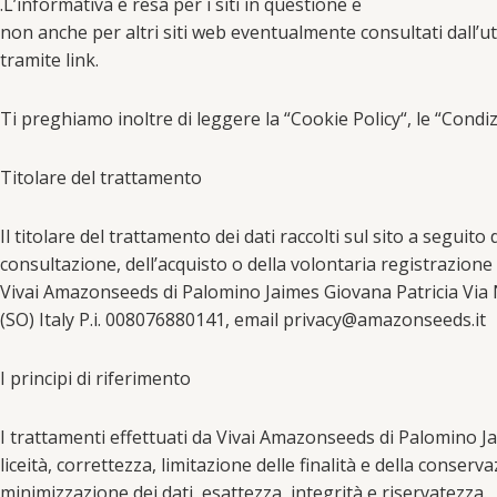
.L’informativa è resa per i siti in questione e
non anche per altri siti web eventualmente consultati dall’u
tramite link.
Ti preghiamo inoltre di leggere la “Cookie Policy“, le “Condiz
Titolare del trattamento
Il titolare del trattamento dei dati raccolti sul sito a seguito 
consultazione, dell’acquisto o della volontaria registrazione 
Vivai Amazonseeds di Palomino Jaimes Giovana Patricia Via N
(SO) Italy P.i. 008076880141, email privacy@amazonseeds.it
I principi di riferimento
I trattamenti effettuati da Vivai Amazonseeds di Palomino Jaim
liceità, correttezza, limitazione delle finalità e della conserv
minimizzazione dei dati, esattezza, integrità e riservatezza.