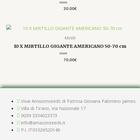
Valutato
30.00
€
0
su
5
Mirtilli
10 X MIRTILLO GIGANTE AMERICANO 50-70 cm
Valutato
70.00
€
0
su
5
Vivai Amazonseeds di Patricia Giovana Palomino Jaimes
Villa di Tirano, Via Nazionale 17
0039 3334023573
info@amazonseeds.it
P.I. IT01026520146