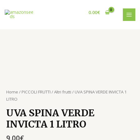
Vai
MAI
al
0.00
€
MEN
contenuto
UVA
SPINA
VERDE
INVICTA
1
LITRO
quantità
Home
/
PICCOLI FRUTTI
/
Altri frutti
/ UVA SPINA VERDE INVICTA 1
LITRO
UVA SPINA VERDE
INVICTA 1 LITRO
9.00
€