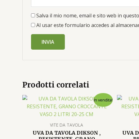
Salva il mio nome, email e sito web in ques
Al usar este formulario accedes al almacena
Prodotti correlati
Il
Il
In vendita!
prezzo
prezzo
originale
attuale
era:
è:
22.00€.
20.00€.
VITE DA TAVOLA
UVA DA TAVOLA DIKSON ,
UVA D
RESISTENTE, GRANO
R