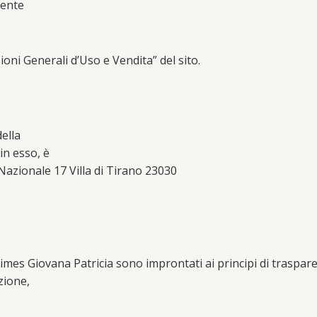
tente
ioni Generali d’Uso e Vendita” del sito.
della
in esso, è
azionale 17 Villa di Tirano 23030
es Giovana Patricia sono improntati ai principi di trasparenza
azione,