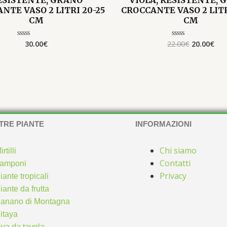
NTE VASO 2 LITRI 20-25
CROCCANTE VASO 2 LITR
CM
CM
30.00
€
22.00
€
20.00
€
Valutato
Valutato
0
0
su
su
5
5
TRE PIANTE
INFORMAZIONI
Chi siamo
irtilli
Contatti
amponi
Privacy
iante tropicali
iante da frutta
anano di Montagna
itaya
va da tavola