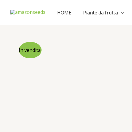
Vai
al
HOME
Piante da frutta
contenuto
In vendita!