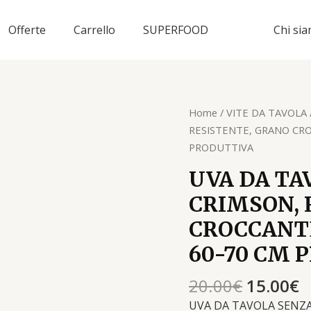
Offerte
Carrello
SUPERFOOD
Chi si
Il
Il
UVA
Home
/
VITE DA TAVOLA
prezzo
p
DA
RESISTENTE, GRANO CRO
original
a
TAVOLA
PRODUTTIVA
era:
è
SENZA
UVA DA TA
20.00€.
1
SEMI
CRIMSON, 
ROSA
CRIMSON,
CROCCANTE
RESISTENTE,
60-70 CM 
GRANO
CROCCANTE
20.00
€
15.00
€
TARDIVA
VASO
UVA DA TAVOLA SENZA