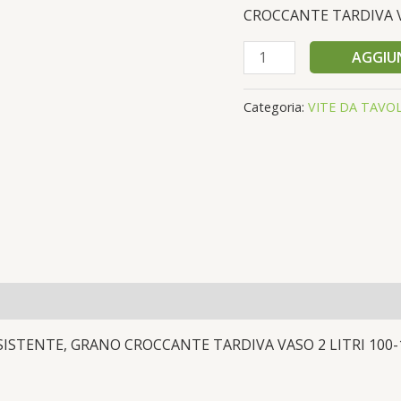
2
CROCCANTE TARDIVA V
LITRI
60-
AGGIUN
70
CM
Categoria:
VITE DA TAVO
PRODUTTIVA
quantità
ISTENTE, GRANO CROCCANTE TARDIVA VASO 2 LITRI 100-