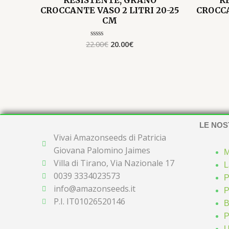
CROCCANTE VASO 2 LITRI 20-25
CROCCA
CM
22.00
€
20.00
€
Valutato
0
su
5
LE NOS
Vivai Amazonseeds di Patricia
Giovana Palomino Jaimes
M
Villa di Tirano, Via Nazionale 17
L
0039 3334023573
P
info@amazonseeds.it
P
P.I. IT01026520146
B
P
U