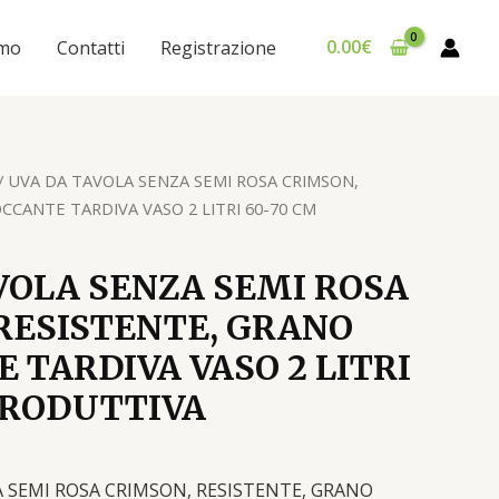
0.00
€
amo
Contatti
Registrazione
/ UVA DA TAVOLA SENZA SEMI ROSA CRIMSON,
rezzo
CCANTE TARDIVA VASO 2 LITRI 60-70 CM
e
ttuale
:
VOLA SENZA SEMI ROSA
5.00€.
RESISTENTE, GRANO
 TARDIVA VASO 2 LITRI
PRODUTTIVA
 SEMI ROSA CRIMSON, RESISTENTE, GRANO