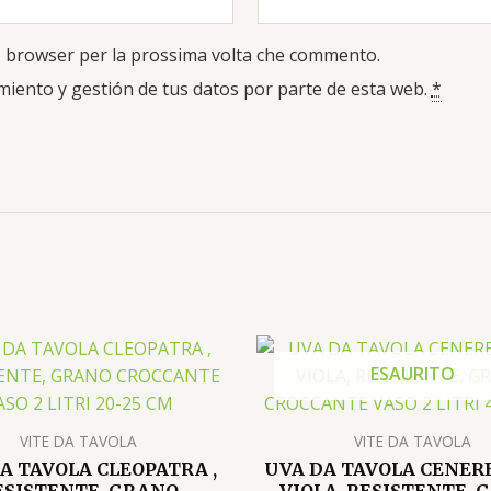
to browser per la prossima volta che commento.
miento y gestión de tus datos por parte de esta web.
*
Il
Il
prezzo
pre
ESAURITO
originale
att
era:
è:
22.00€.
20.
VITE DA TAVOLA
VITE DA TAVOLA
A TAVOLA CLEOPATRA ,
UVA DA TAVOLA CENER
ESISTENTE, GRANO
VIOLA, RESISTENTE, 