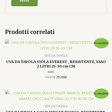
Prodotti correlati
Il
Il
In vendita!
prezzo
prezzo
originale
attuale
era:
è:
VITE DA TAVOLA
30.00€.
25.00€.
UVA DA TAVOLA VIOLA EVEREST , RESISTENTE, VASO
2 LITRI 25-30 cm CM
30.00
Valutato
€
25.00
€
0
su
5
Il
Il
In vendita!
prezzo
prezzo
originale
attuale
era:
è:
VITE DA TAVOLA
22.00€.
20.00€.