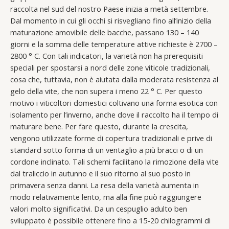
raccolta nel sud del nostro Paese inizia a metà settembre.
Dal momento in cui gli occhi si risvegliano fino all’inizio della
maturazione amovibile delle bacche, passano 130 – 140
giorni e la somma delle temperature attive richieste è 2700 –
2800 ° C. Con tali indicatori, la varietà non ha prerequisiti
speciali per spostarsi a nord delle zone viticole tradizionali,
cosa che, tuttavia, non è aiutata dalla moderata resistenza al
gelo della vite, che non supera i meno 22 ° C. Per questo
motivo i viticoltori domestici coltivano una forma esotica con
isolamento per l’inverno, anche dove il raccolto ha il tempo di
maturare bene. Per fare questo, durante la crescita,
vengono utilizzate forme di copertura tradizionali e prive di
standard sotto forma di un ventaglio a più bracci o di un
cordone inclinato. Tali schemi facilitano la rimozione della vite
dal traliccio in autunno e il suo ritorno al suo posto in
primavera senza danni. La resa della varietà aumenta in
modo relativamente lento, ma alla fine può raggiungere
valori molto significativi. Da un cespuglio adulto ben
sviluppato è possibile ottenere fino a 15-20 chilogrammi di