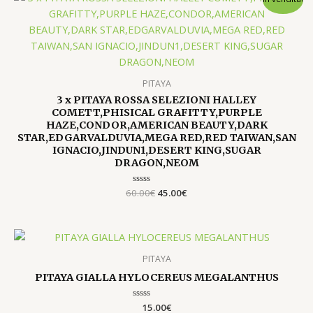
prezzo
prezzo
originale
attuale
era:
è:
60.00€.
45.00€.
PITAYA
3 x PITAYA ROSSA SELEZIONI HALLEY
COMETT,PHISICAL GRAFITTY,PURPLE
HAZE,CONDOR,AMERICAN BEAUTY,DARK
STAR,EDGARVALDUVIA,MEGA RED,RED TAIWAN,SAN
IGNACIO,JINDUN1,DESERT KING,SUGAR
DRAGON,NEOM
60.00
Valutato
€
45.00
€
0
su
5
PITAYA
PITAYA GIALLA HYLOCEREUS MEGALANTHUS
Valutato
15.00
€