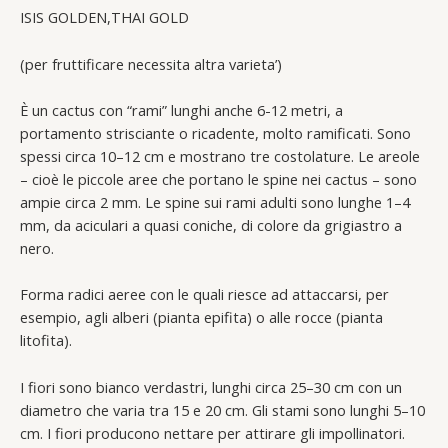
ISIS GOLDEN,THAI GOLD
(per fruttificare necessita altra varieta’)
È un cactus con “rami” lunghi anche 6-12 metri, a
portamento strisciante o ricadente, molto ramificati. Sono
spessi circa 10–12 cm e mostrano tre costolature. Le areole
– cioè le piccole aree che portano le spine nei cactus – sono
ampie circa 2 mm. Le spine sui rami adulti sono lunghe 1–4
mm, da aciculari a quasi coniche, di colore da grigiastro a
nero.
Forma radici aeree con le quali riesce ad attaccarsi, per
esempio, agli alberi (pianta epifita) o alle rocce (pianta
litofita).
I fiori sono bianco verdastri, lunghi circa 25–30 cm con un
diametro che varia tra 15 e 20 cm. Gli stami sono lunghi 5–10
cm. I fiori producono nettare per attirare gli impollinatori.