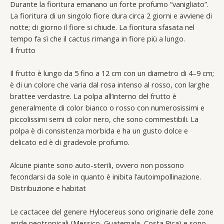
Durante la fioritura emanano un forte profumo “vanigliato”.
La fioritura di un singolo fiore dura circa 2 giorni e avviene di
notte; di giorno il fiore si chiude. La fioritura sfasata nel
tempo fa sì che il cactus rimanga in fiore più a lungo.
Il frutto
Il frutto è lungo da 5 fino a 12 cm con un diametro di 4–9 cm;
è di un colore che varia dal rosa intenso al rosso, con larghe
brattee verdastre. La polpa all’interno del frutto è
generalmente di color bianco o rosso con numerosissimi e
piccolissimi semi di color nero, che sono commestibili. La
polpa è di consistenza morbida e ha un gusto dolce e
delicato ed è di gradevole profumo.
Alcune piante sono auto-sterili, ovvero non possono
fecondarsi da sole in quanto è inibita l’autoimpollinazione.
Distribuzione e habitat
Le cactacee del genere Hylocereus sono originarie delle zone
aride neotropicali (Messico, Guatemala, Costa Rica) e sono