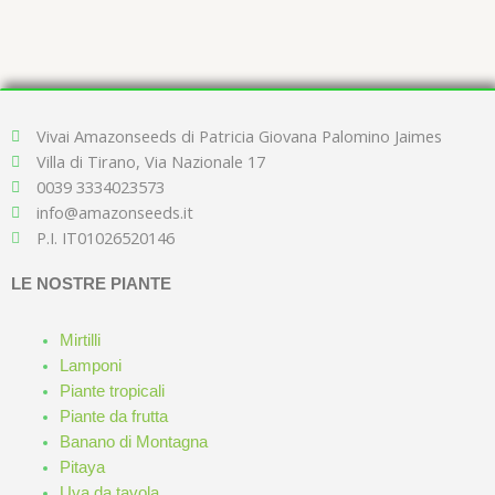
0
su
5
Vivai Amazonseeds di Patricia Giovana Palomino Jaimes
Villa di Tirano, Via Nazionale 17
0039 3334023573
info@amazonseeds.it
P.I. IT01026520146
LE NOSTRE PIANTE
Mirtilli
Lamponi
Piante tropicali
Piante da frutta
Banano di Montagna
Pitaya
Uva da tavola