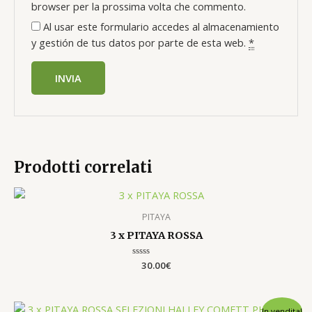
browser per la prossima volta che commento.
Al usar este formulario accedes al almacenamiento
y gestión de tus datos por parte de esta web.
*
Prodotti correlati
PITAYA
3 x PITAYA ROSSA
Valutato
30.00
€
0
su
5
Il
Il
In vendita!