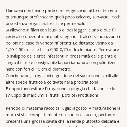
I lamponi non hanno particolari esigenze in fatto di terreno
quantunque preferiscano quelli poco calcarei, sub-acidi, ricchi
di sostanza organica, freschi e permeabili.
Si allevano in filari con l’ausilio di pali leggeri e uno o due fili
verticali o orizzontali ai quali si legano i tralci o si indirizzano i
polloni nel caso di varietà rifiorenti. Le distanze vanno da
1,50-2,50 m fra le file a 0,50-0,70 m fra le piante. Per evitare
lo sviluppo delle erbe infestanti in prossimità delle piante e
lungo il filare è consigliabile la pacciamatura con polietilene
nero con fori di 15 cm di diametro.
Concimazioni, irrigazioni e gestione del suolo sono simili alle
altre specie frutticole coltivate nella propria zona.
È opportuno evitare l’irrigazione a pioggia che favorisce lo
sviluppo di marciumi ai frutti (Botrite).Produzioni
Periodo di massima raccolta: luglio-agosto. A maturazione la
mora si sfila completamente dal suo ricettacolo, pertanto
presenta una grossa cavità che la rende piuttosto delicata e