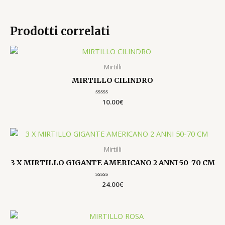
Prodotti correlati
Mirtilli
MIRTILLO CILINDRO
Valutato
10.00
€
0
su
5
Mirtilli
3 X MIRTILLO GIGANTE AMERICANO 2 ANNI 50-70 CM
Valutato
24.00
€
0
su
5