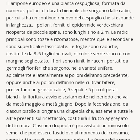
Il lampone europeo è una pianta cespugliosa, formata da
numerosi polloni di durata biennale che sorgono dalle radici,
per cui si ha un continuo rinnovo del cespuglio che si espande
in larghezza., I polloni, forniti di epidermide verde-chiara
ricoperta da piccole spine, sono lunghi sino a 2 m. Le radici
principali sono tozze e rizomatose, mentre quelle secondarie
sono superficiali e fascicolate. Le foglie sono caduche,
costituite da 3-5 foglioline ovali, di colore verde scuro e con
margine seghettato. I fiori sono riuniti in racemi portati da
germogli fioriferi che sorgono, nelle varietà unifere,
apicalmente e lateralmente ai polloni dell’anno precedente,
oppure anche ai polloni dell’anno nelle cultivar bifere;
presentano un grosso calice, 5 sepali e 5 piccoli petali
bianchi; la fioritura avviene scalarmente nel periodo che va
da metà maggio a metà giugno. Dopo la fecondazione, da
ciascun pistillo si origina una drupeola che, assieme a tutte le
altre presenti sul ricettacolo, costituirà il frutto aggregato
detto mora. Ciascuna drupeola è provvista di un minuscolo
seme, che può essere fastidioso al momento del consumo,
soprattutto in cultivar con poca polpa. La forma della mora