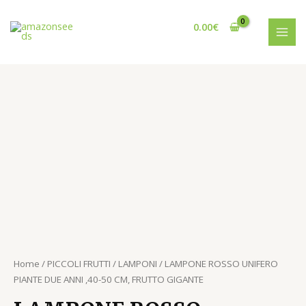
Vai
MAI
al
0.00
€
MEN
contenuto
LAMPONE
ROSSO
UNIFERO
PIANTE
DUE
ANNI
,40-
50
CM,
FRUTTO
GIGANTE
quantità
Home
/
PICCOLI FRUTTI
/
LAMPONI
/ LAMPONE ROSSO UNIFERO
PIANTE DUE ANNI ,40-50 CM, FRUTTO GIGANTE