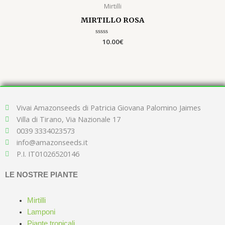
Mirtilli
MIRTILLO ROSA
Valutato
10.00
€
0
su
5
Vivai Amazonseeds di Patricia Giovana Palomino Jaimes
Villa di Tirano, Via Nazionale 17
0039 3334023573
info@amazonseeds.it
P.I. IT01026520146
LE NOSTRE PIANTE
Mirtilli
Lamponi
Piante tropicali